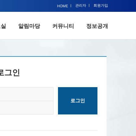
관리자
회원가입
HOME
료실
알림마당
커뮤니티
정보공개
뮤니티
정보공개
추진정책
공보/홍보/정보
로그인
력업체
총무
물리치료
재무
육일정
법무/노무
조사란
교육/학술
사활동
복지/사업/조직