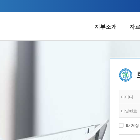
지부소개
자
료실
알림마당
커
A웹진
공지사항
시회
서식
입찰정보
협
자료
언론보도
불법
자료
보도자료
교
자료
경
ID 저장
봉