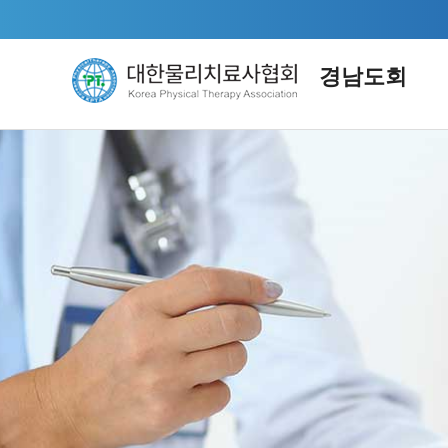
경남도회
지부소개
자
연혁
KPT
임원소개
공통
회 칙
정책
시도회 기구 조직도
통계
인사말
교육
오시는 길