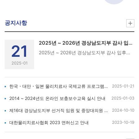
공지사항
2025년 ~ 2026년 경상남도지부 감사 입후보 등록 공고
21
2025년 ~ 2026년 경상남도지부 감사 입후보 등록 공고(사)대한물리치료사협회 선거관리위원회 규정 제11조 제18조 및 경남지부 회칙 제14조 제15조 제16조에 근거하여 선거직 임원 선출을 위한 입후보자 등록 안내를 아래와 같이 공고합니다.● 경남지부 감사 – 1명. (2025년~2026년 임기)1. 입후보자 등록 기간 및 접수처가. 등록기간 : 2025. 1. 24(금) ~ 2025. 2. 8(토)나. 등록마감 : 2025. 2. 8(토) [18시까지 방문등록 및 우편도착 분에 한함]다. 접수방법 : 방문접수 또는 우편접수라. 접 수 처 : 경남지부 선거관리위원장 장정재 ( 창원시 마산합포구 월영동12길 18, 2층 늘바른운동센터 / 전화 : 055-221-0101 / 메일 : jungjaeking@gmail.com )2. 등록서류 (선거관리위원회규정 제11조 4항)가. 입후보등록신청서 1부 『서식 붙임1』나. 대의원 추천서 1부 『서식 붙임2』 (감사 입후보자 추천서 3부)다. 이력서(사진 2매 포함) 1부 『서식 붙임5』라. 회비납부 확인서 1부 『서식 붙임3』마. 보수교육이수확인서 1부 『서식 붙임4』바. 주민등록등본 1부사. 입후보 소감과 공약 1부아. 개인(신용)정보 수집· 이용· 제공 동의서 1부 『서식 붙임6』3. 입후보 자격 (회칙 14조 2항)가. 감 사 : 감사는 정회원으로 10년 이상 된 자로서 본 지부에서 7년 이상 활동 하고, 대의원을 2회 이상 또는 임원을 2년 이상 역임한 자.※ 입후보 소감 및 공약, 이력서는 홍보물 제작을 위해 원본 파일을 선거관리위원장 메일로 송부※ 대의원후보자 추천은 원본으로 제출하며, 중복추천은 없음.※ 본 공고문은 협회누리집 공지용으로 협회누리집 - 시도회 공지사항에 게시되어 있습니다.※ 협회 선거관리위원회규정 제18조 4항. 5항의 아래 내용을 해당자는 참조하시기 바립니다.- (감사 입후보자 관련사항입니다)④ 중앙대의원과 시·도회대의원은 선출직 임원에 입후보할 때는 선거 공고일 3일 안에 사퇴서를 제출해야 한다.⑤ 본회의 감사와 시·도회의 감사는 선출직 임원에 입후보할 때는 선거 공고일 3일안에 사퇴서를 제출해야 한다. 그러나 선출직 임원과 감사는 같은 직위에 입후보 할 때는 그러하지 아니한다4. 기타사항가. 입후보자 등록 서식은 붙임문서를 참조나. 제출된 서류는 일체 반환하지 않습니다.다. 선거일은 2025년 2월 22일(토) 16:00 예정이며, 장소 및 세부사항은 추후 공지예정인 대의원총회 공문 참조
2025-01
한국・대만・일본 물리치료사 국제교류 프로그램 모집 요강
2025-01-21
2014 ~ 2024년도 온라인 보충보수교육 실시 안내
2025-01-03
제16대 경상남도지부 선거직 임원 및 중앙대의원 입후보 등록 공고
2024-10-10
대한물리치료사협회 2023 면허신고 안내
2023-10-19