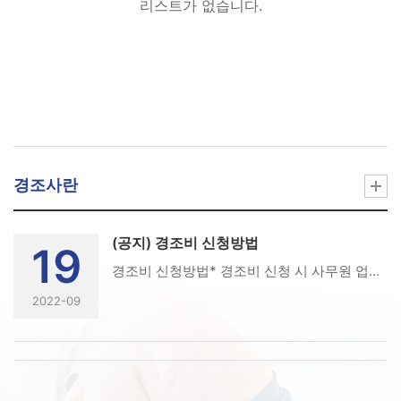
리스트가 없습니다.
경조사란
(공지) 경조비 신청방법
19
경조비 신청방법* 경조비 신청 시 사무원 업무메일로 아래의 내용을 보내주시기 바랍니다.- 성명/면허번호/연락처/입금받을 계좌번호- 청첩장 사진 1장, 결혼 사진 1장을 첨부파일로 첨부- 행사일 1달 전후내로 신청 시 경조비 지급* 사무원 업무메일 : P900@kpta.co.kr* 경조비에 관한 자세한 내용은 아래의 경남도회 시행세칙을 참조해주시기 바랍니다.경조비 관련 시행세칙제 20조 (경조대상) 지부의 경조대상은 지부의 임직원, 정회원(3년 이상) 및 유관단체 등으로 하고 다음과 같이 정한다.지부의 경조 대상은 지부의 임직원 및 정회원과 유관기관 및 단체의 총회, 학술대회 등의 성격에 따라 화분 및 화환으로 하거나 축의금이나 조의금 또는 기념품 대금으로 대신할 수 있다.제 21조 (경조범위) 지부의 경조대상은 지부의 정회원으로 하며 수혜범위는 본인과 직계가족(부모, 배우자, 자녀)을 원칙으로 하고, 그 밖에 경조범위는 이사회 의결이나 특별한 경우에는 예외로 할 수 있다.제 22조(경조의 구분) 경조비의 산정기준은 [별표 5] 에 근거하여 산정한다.[별표 5] 경조비 산정기준 구분 임직원, 회원 본인 부모, 자녀, 배우자 유관기관 및 단체행사 결혼 100,000 해당사항 없음 100,000 내외 사망 100,000 100,000 비고 1. 지부의 경조비 산정기준 이외의 경우 개인적 부담을 원칙으로 한다.2. 경조비 지급신청은 발생일로부터 30일 이내로 한다.3.. 횟수에 제한을 두지 않는다.
2022-09