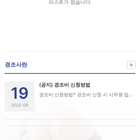
리스트가 없습니다.
경조사란
(공지) 경조비 신청방법
19
경조비 신청방법* 경조비 신청 시 사무원 업무메일로 아래의 내용을 보내주시기 바랍니다.- 성명/면허번호/연락처/입금받을 계좌번호- 청첩장 사진 1장, 결혼 사진 1장을 첨부파일로 첨부- 행사일 1달 전후내로 신청 시 경조비 지급* 사무원 업무메일 : P900@kpta.co.kr* 경조비에 관한 자세한 내용은 아래의 경남도회 시행세칙을 참조해주시기 바랍니다.경조비 관련 시행세칙제 20조 (경조대상) 지부의 경조대상은 지부의 임직원, 정회원(3년 이상) 및 유관단체 등으로 하고 다음과 같이 정한다.지부의 경조 대상은 지부의 임직원 및 정회원과 유관기관 및 단체의 총회, 학술대회 등의 성격에 따라 화분 및 화환으로 하거나 축의금이나 조의금 또는 기념품 대금으로 대신할 수 있다.제 21조 (경조범위) 지부의 경조대상은 지부의 정회원으로 하며 수혜범위는 본인과 직계가족(부모, 배우자, 자녀)을 원칙으로 하고, 그 밖에 경조범위는 이사회 의결이나 특별한 경우에는 예외로 할 수 있다.제 22조(경조의 구분) 경조비의 산정기준은 [별표 5] 에 근거하여 산정한다.[별표 5] 경조비 산정기준 구분 임직원, 회원 본인 부모, 자녀, 배우자 유관기관 및 단체행사 결혼 100,000 해당사항 없음 100,000 내외 사망 100,000 100,000 비고 1. 지부의 경조비 산정기준 이외의 경우 개인적 부담을 원칙으로 한다.2. 경조비 지급신청은 발생일로부터 30일 이내로 한다.3.. 횟수에 제한을 두지 않는다.
2022-09