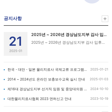
공지사항
2025년 ~ 2026년 경상남도지부 감사 입후보 등록 공고
21
2025년 ~ 2026년 경상남도지부 감사 입후보 등록 공고(사)대한물리치료사협회 선거관리위원회 규정 제11조 제18조 및 경남지부 회칙 제14조 제15조 제16조에 근거하여 선거직 임원 선출을 위한 입후보자 등록 안내를 아래와 같이 공고합니다.● 경남지부 감사 – 1명. (2025년~2026년 임기)1. 입후보자 등록 기간 및 접수처가. 등록기간 : 2025. 1. 24(금) ~ 2025. 2. 8(토)나. 등록마감 : 2025. 2. 8(토) [18시까지 방문등록 및 우편도착 분에 한함]다. 접수방법 : 방문접수 또는 우편접수라. 접 수 처 : 경남지부 선거관리위원장 장정재 ( 창원시 마산합포구 월영동12길 18, 2층 늘바른운동센터 / 전화 : 055-221-0101 / 메일 : jungjaeking@gmail.com )2. 등록서류 (선거관리위원회규정 제11조 4항)가. 입후보등록신청서 1부 『서식 붙임1』나. 대의원 추천서 1부 『서식 붙임2』 (감사 입후보자 추천서 3부)다. 이력서(사진 2매 포함) 1부 『서식 붙임5』라. 회비납부 확인서 1부 『서식 붙임3』마. 보수교육이수확인서 1부 『서식 붙임4』바. 주민등록등본 1부사. 입후보 소감과 공약 1부아. 개인(신용)정보 수집· 이용· 제공 동의서 1부 『서식 붙임6』3. 입후보 자격 (회칙 14조 2항)가. 감 사 : 감사는 정회원으로 10년 이상 된 자로서 본 지부에서 7년 이상 활동 하고, 대의원을 2회 이상 또는 임원을 2년 이상 역임한 자.※ 입후보 소감 및 공약, 이력서는 홍보물 제작을 위해 원본 파일을 선거관리위원장 메일로 송부※ 대의원후보자 추천은 원본으로 제출하며, 중복추천은 없음.※ 본 공고문은 협회누리집 공지용으로 협회누리집 - 시도회 공지사항에 게시되어 있습니다.※ 협회 선거관리위원회규정 제18조 4항. 5항의 아래 내용을 해당자는 참조하시기 바립니다.- (감사 입후보자 관련사항입니다)④ 중앙대의원과 시·도회대의원은 선출직 임원에 입후보할 때는 선거 공고일 3일 안에 사퇴서를 제출해야 한다.⑤ 본회의 감사와 시·도회의 감사는 선출직 임원에 입후보할 때는 선거 공고일 3일안에 사퇴서를 제출해야 한다. 그러나 선출직 임원과 감사는 같은 직위에 입후보 할 때는 그러하지 아니한다4. 기타사항가. 입후보자 등록 서식은 붙임문서를 참조나. 제출된 서류는 일체 반환하지 않습니다.다. 선거일은 2025년 2월 22일(토) 16:00 예정이며, 장소 및 세부사항은 추후 공지예정인 대의원총회 공문 참조
2025-01
한국・대만・일본 물리치료사 국제교류 프로그램 모집 요강
2025-01-21
2014 ~ 2024년도 온라인 보충보수교육 실시 안내
2025-01-03
제16대 경상남도지부 선거직 임원 및 중앙대의원 입후보 등록 공고
2024-10-10
대한물리치료사협회 2023 면허신고 안내
2023-10-19